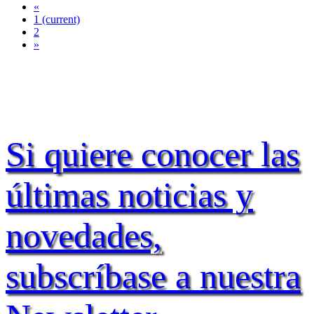
«
1
(current)
2
»
Si quiere conocer las
últimas noticias y
novedades,
subscríbase a nuestra